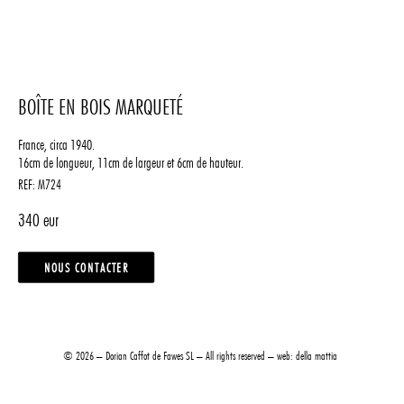
BOÎTE EN BOIS MARQUETÉ
France, circa 1940.
16cm de longueur, 11cm de largeur et 6cm de hauteur.
REF:
M724
340
NOUS CONTACTER
© 2026 – Dorian Caffot de Fawes SL – All rights reserved – web:
della mattia