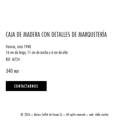
CAJA DE MADERA CON DETALLES DE MARQUETERÍA
Francia, circa 1940.
16 cm de largo, 11 cm de ancho y 6 cm de alto.
REF:
M724
340
CONTACTARNOS
© 2026 – Dorian Caffot de Fawes SL – All rights reserved – web:
della mattia