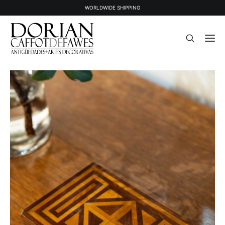
WORLDWIDE SHIPPING
STOCK
PIEZAS VENDIDAS
LA GALERÍA
PRENSA
CONTACTO
NEWSLETTER