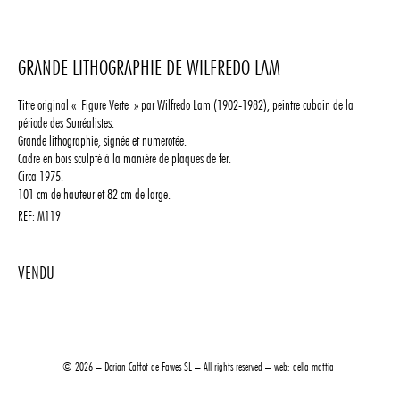
GRANDE LITHOGRAPHIE DE WILFREDO LAM
Titre original « Figure Verte » par Wilfredo Lam (1902-1982), peintre cubain de la
période des Surréalistes.
Grande lithographie, signée et numerotée.
Cadre en bois sculpté à la manière de plaques de fer.
Circa 1975.
101 cm de hauteur et 82 cm de large.
REF:
M119
2400
© 2026 – Dorian Caffot de Fawes SL – All rights reserved – web:
della mattia