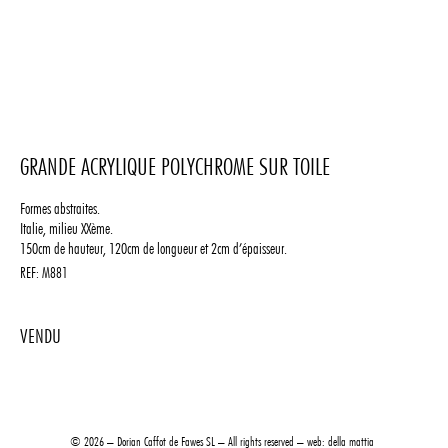
GRANDE ACRYLIQUE POLYCHROME SUR TOILE
Formes abstraites.
Italie, milieu XXème.
150cm de hauteur, 120cm de longueur et 2cm d’épaisseur.
REF:
M881
2650
© 2026 – Dorian Caffot de Fawes SL – All rights reserved – web:
della mattia