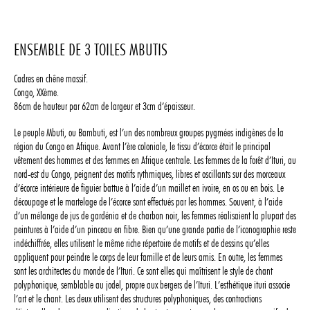
ENSEMBLE DE 3 TOILES MBUTIS
Cadres en chêne massif.
Congo, XXème.
86cm de hauteur par 62cm de largeur et 3cm d’épaisseur.
Le peuple Mbuti, ou Bambuti, est l’un des nombreux groupes pygmées indigènes de la
région du Congo en Afrique. Avant l’ère coloniale, le tissu d’écorce était le principal
vêtement des hommes et des femmes en Afrique centrale. Les femmes de la forêt d’Ituri, au
nord-est du Congo, peignent des motifs rythmiques, libres et oscillants sur des morceaux
d’écorce intérieure de figuier battue à l’aide d’un maillet en ivoire, en os ou en bois. Le
découpage et le martelage de l’écorce sont effectués par les hommes. Souvent, à l’aide
d’un mélange de jus de gardénia et de charbon noir, les femmes réalisaient la plupart des
peintures à l’aide d’un pinceau en fibre. Bien qu’une grande partie de l’iconographie reste
indéchiffrée, elles utilisent le même riche répertoire de motifs et de dessins qu’elles
appliquent pour peindre le corps de leur famille et de leurs amis. En outre, les femmes
sont les architectes du monde de l’Ituri. Ce sont elles qui maîtrisent le style de chant
polyphonique, semblable au jodel, propre aux bergers de l’Ituri. L’esthétique ituri associe
l’art et le chant. Les deux utilisent des structures polyphoniques, des contractions