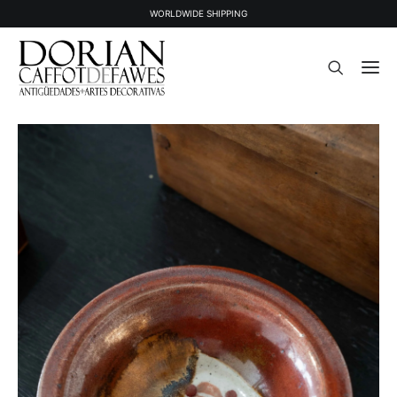
WORLDWIDE SHIPPING
STOCK
OBJETS VENDUS
À PROPOS
PRESSE
CONTACT
NEWSLETTER