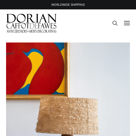
WORLDWIDE SHIPPING
STOCK
PIEZAS VENDIDAS
LA GALERÍA
PRENSA
CONTACTO
NEWSLETTER